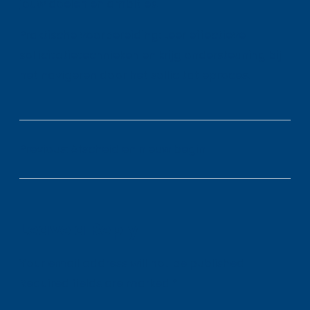
jouw doelen en ambities.
Praktische voorbereiding: Leer effectieve
sollicitatietechnieken en krijg ondersteuning bij
het navigeren door het sollicitatieproces.
Previous:
Afscheid en nieuw begin
Leave a Reply
Your email address will not be published.
Required fields are marked
*