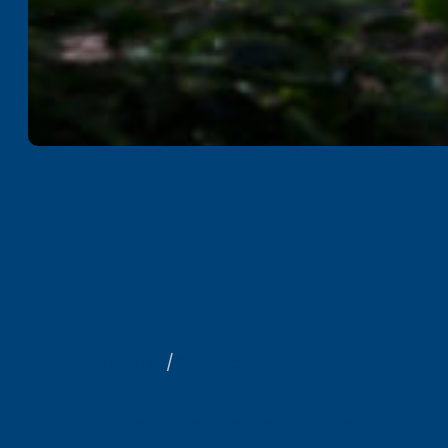
Voordelen van
heroriëntatie na
ontslag
January 28, 2024
/
Outplacement Traject
Ontdek nieuwe mogelijkheden die passen bij